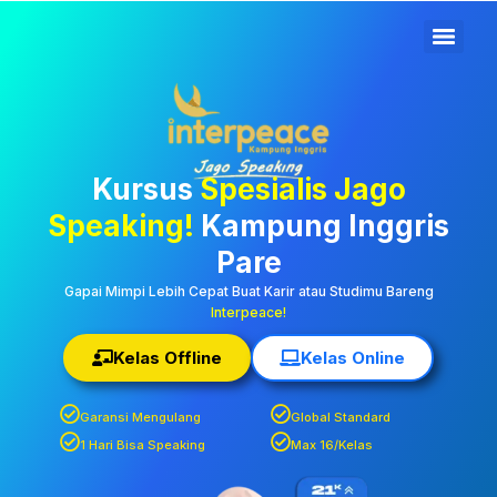
Kampung Inggris Pare
Kediri: Pusat Info Kursus
Terbaik, Biaya
Terjangkau, Asrama,
Kursus
Spesialis Jago
Paket Belajar Bahasa,
Speaking!
Kampung Inggris
Liburan, Mau Jago
Pare
Speaking Daftar
Gapai Mimpi Lebih Cepat Buat Karir atau Studimu Bareng
Interpeace!
Sekarang!
Kelas Offline
Kelas Online
Garansi Mengulang
Global Standard
1 Hari Bisa Speaking
Max 16/Kelas