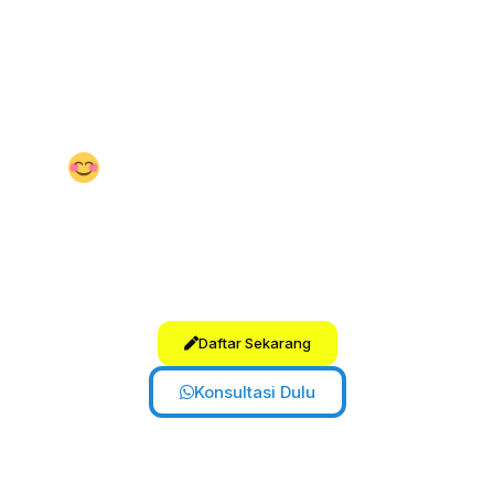
Suasana belajar
penuh motivasi,
tidak menghakimi, dan membangun
semangat kolaboratif.
Kamu akan
merasakan atmosfer yang aman
secara emosional.
Staf dan Pengajar Ramah
Kamu akan disambut dengan senyum
dan semangat. Tim kami
tulus, ramah,
dan peduli
terhadap
kemajuan
belajarmu.
Daftar Sekarang
Konsultasi Dulu