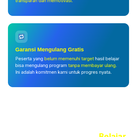
transparan dan memotivasi.
Garansi Mengulang Gratis
Peserta yang
belum memenuhi target
hasil belajar
bisa mengulang program
tanpa membayar ulang.
Ini adalah komitmen kami untuk progres nyata.
Rasakan Pengalaman
Belajar