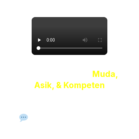
Didampingi Tutor
Muda,
Asik, & Kompeten
Tutor bukan hanya penyampai materi—
mereka adalah
sahabat belajar
yang
membimbing dan
memotivasimu
setiap hari.
Pengalaman Mengajar &
Pendampingan Personal
Tutor dibekali teknik mengajar yang