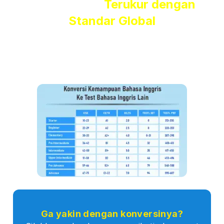
Hasil Belajar
Terukur dengan
Standar Global
Kami menggunakan
Global Scale of English (GSE)
dari
Pearson
, standar internasional yang
diakui di lebih dari 50
negara
, yang membuat hasil tesmu benar-benar terukur dan
bisa langsung
dikonversi ke standar global
lain seperti
IELTS, TOEFL iBT, dan CEFR.
Ga yakin dengan konversinya?