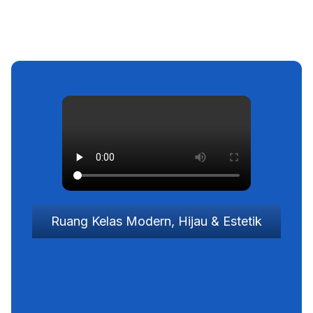
Tak hanya soal materi tapi kamu juga mendapatkan
ruangan,
suasana, dan kenyamanan dalam belajar yang menyatu
dengan alam
Ruang Kelas Modern, Hijau & Estetik