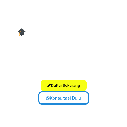
diskusi informal, bahkan mentoring
online bagi alumni.
Belajar terasa
dekat dan berkesan.
Pengajar Tersertifikasi &
Terlatih
Tim tutor kami memiliki sertifikasi
pengajaran bahasa Inggris dan
pengalaman mengajar,
menjamin
mutu dan pendekatan global.
Daftar Sekarang
Konsultasi Dulu