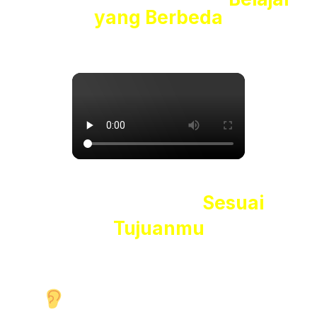
yang Berbeda
Belajar Nyaman
Sesuai
Tujuanmu
Kami memahami
setiap peserta memiliki latar
belakang, tujuan, dan gaya belajar yang berbeda.
Kami Mendengar dan