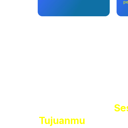
pe
Rasaka
Belajar Nyaman
Se
Tujuanmu