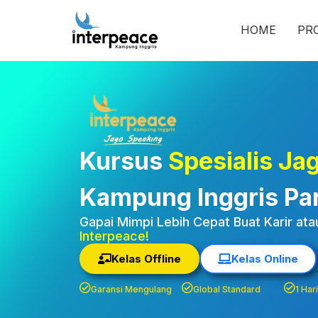
HOME
PR
Kampung Inggris Pare Ked
Terjangkau, Asrama, Pak
Speaking Daftar Sekaran
Kursus
Spesialis Ja
Kampung Inggris Pa
Gapai Mimpi Lebih Cepat Buat Karir at
Interpeace!
Kelas Offline
Kelas Online
Metode pembelajaran yang efektif
Garansi Mengulang
Global Standard
1 Har
Pengajar yang berpengalaman dan profesional
Fasilitas yang lengkap dan modern