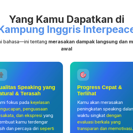
Yang Kamu Dapatkan di
Kampung Inggris Interpeac
 bahasa—ini tentang
merasakan dampak langsung dan me
awal
ualitas Speaking yang
Progress Cepat &
atural & Terasah
Terlihat
mi fokus pada
kejelasan
Kamu akan merasakan
ngucapan, penguasaan
peningkatan speaking dala
sakata, dan ekspresi
yang
waktu singkat
dengan
embuat kamu terdengar
evaluasi berkala yang
sih dan percaya diri
seperti
transparan dan memotivasi.