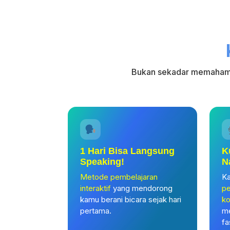
Bukan sekadar memahami
1 Hari Bisa Langsung
K
Speaking!
N
Metode pembelajaran
Ka
interaktif
yang mendorong
pe
kamu berani bicara sejak hari
ko
pertama.
m
fa