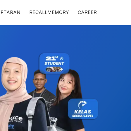
AFTARAN
RECALLMEMORY
CAREER
erbaik, Biaya
an, Mau Jago