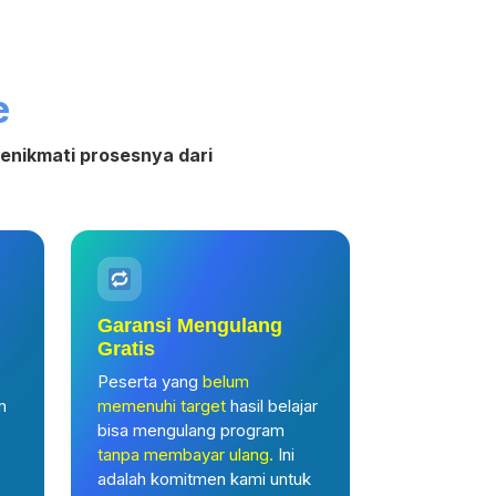
e
nikmati prosesnya dari
Garansi Mengulang
Gratis
Peserta yang
belum
m
memenuhi target
hasil belajar
bisa mengulang program
tanpa membayar ulang.
Ini
adalah komitmen kami untuk