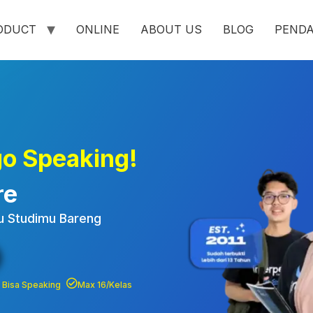
ODUCT
ONLINE
ABOUT US
BLOG
PEND
iri: Pusat Info Kursus T
et Belajar Bahasa, Libur
g!
go Speaking!
re
au Studimu Bareng
i Bisa Speaking
Max 16/Kelas