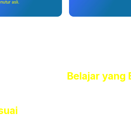
nutur asli.
n Pengalaman
Belajar yang
suai