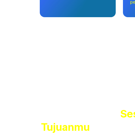
pe
Rasaka
Belajar Nyaman
Se
Tujuanmu