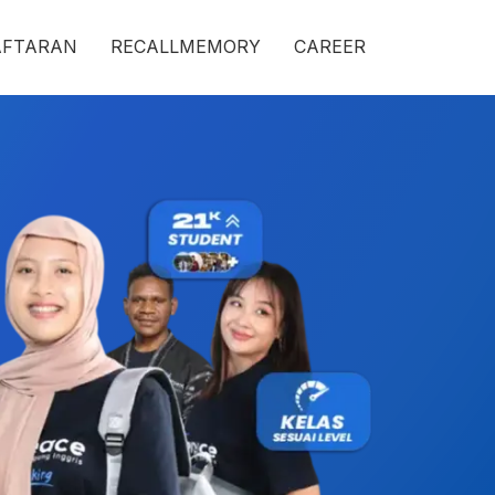
AFTARAN
RECALLMEMORY
CAREER
erbaik, Biaya
an, Mau Jago